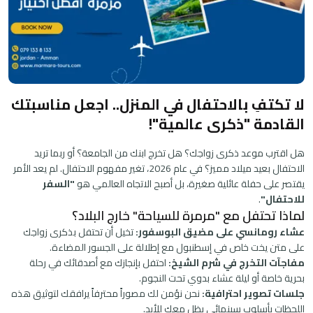
لا تكتفِ بالاحتفال في المنزل.. اجعل مناسبتك
القادمة "ذكرى عالمية"!
هل اقترب موعد ذكرى زواجك؟ هل تخرج ابنك من الجامعة؟ أو ربما تريد
الاحتفال بعيد ميلاد مميز؟ في عام 2026، تغير مفهوم الاحتفال. لم يعد الأمر
يقتصر على حفلة عائلية صغيرة، بل أصبح الاتجاه العالمي هو
"السفر
للاحتفال"
.
لماذا تحتفل مع "مرمرة للسياحة" خارج البلاد؟
عشاء رومانسي على مضيق البوسفور:
تخيل أن تحتفل بذكرى زواجك
على متن يخت خاص في إسطنبول مع إطلالة على الجسور المضاءة.
مفاجآت التخرج في شرم الشيخ:
احتفل بإنجازك مع أصدقائك في رحلة
بحرية خاصة أو ليلة عشاء بدوي تحت النجوم.
جلسات تصوير احترافية:
نحن نؤمن لك مصوراً محترفاً يرافقك لتوثيق هذه
اللحظات بأسلوب سينمائي يظل معك للأبد.