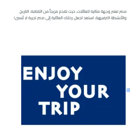
مصر تعتبر وجهة مثالية للعائلات، حيث تقدم مزيجاً من الثقافة، التاريخ،
والأنشطة الترفيهية. استعد لجعل رحلتك العائلية إلى مصر تجربة لا تُنسى!