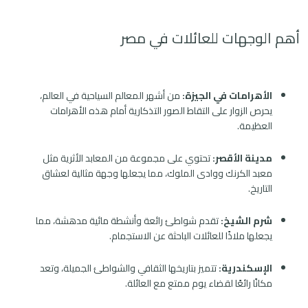
أهم الوجهات للعائلات في مصر
الأهرامات في الجيزة:
من أشهر المعالم السياحية في العالم،
يحرص الزوار على التقاط الصور التذكارية أمام هذه الأهرامات
العظيمة.
مدينة الأقصر:
تحتوي على مجموعة من المعابد الأثرية مثل
معبد الكرنك ووادى الملوك، مما يجعلها وجهة مثالية لعشاق
التاريخ.
شرم الشيخ:
تقدم شواطئ رائعة وأنشطة مائية مدهشة، مما
يجعلها ملاذًا للعائلات الباحثة عن الاستجمام.
الإسكندرية:
تتميز بتاريخها الثقافي والشواطئ الجميلة، وتعد
مكانًا رائعًا لقضاء يوم ممتع مع العائلة.