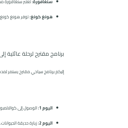
سنغافورة:
تعتبر سنغافورة مدين
هونغ كونغ:
توفر هونغ كونغ م
برنامج مقترح لرحلة عائلية إل
إليكم برنامج سياحي مقترح يستمر لمدة 10 أيام، يشمل أفضل الأنشطة والأماكن العائل
اليوم 1:
الوصول إلى كوالالمبور،
اليوم 2:
زيارة حديقة الحيوانات، 