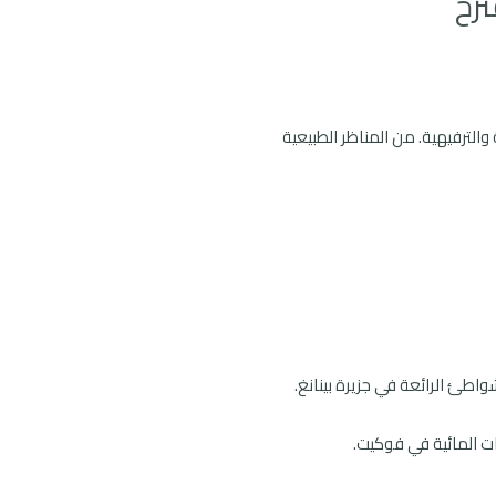
ترح
الترفيهية. من المناظر الطبيعية
واطئ الرائعة في جزيرة بينانغ.
يات المائية في فوكيت.