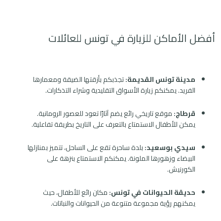
أفضل الأماكن للزيارة في تونس للعائلات
مدينة تونس القديمة:
تجذبكم بأزقتها الضيقة ومعمارها
الفريد. يمكنكم زيارة الأسواق التقليدية وشراء التذكارات.
قرطاج:
موقع تاريخي رائع يضم آثارًا تعود للعصور الرومانية.
يمكن للأطفال الاستمتاع بالتعرف على التاريخ بطريقة تفاعلية.
سيدي بوسعيد:
بلدة ساحرة تقع على الساحل، تتميز بمنازلها
البيضاء وزهورها الملونة. يمكنكم الاستمتاع بنزهة على
الكورنيش.
حديقة الحيوانات في تونس:
مكان رائع للأطفال، حيث
يمكنهم رؤية مجموعة متنوعة من الحيوانات والنباتات.