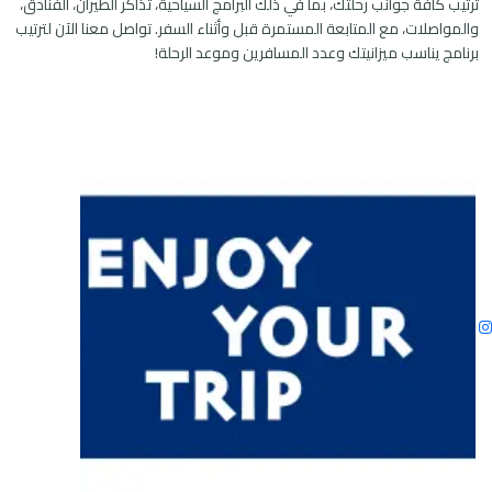
ترتيب كافة جوانب رحلتك، بما في ذلك البرامج السياحية، تذاكر الطيران، الفنادق،
والمواصلات، مع المتابعة المستمرة قبل وأثناء السفر. تواصل معنا الآن لترتيب
برنامج يناسب ميزانيتك وعدد المسافرين وموعد الرحلة!