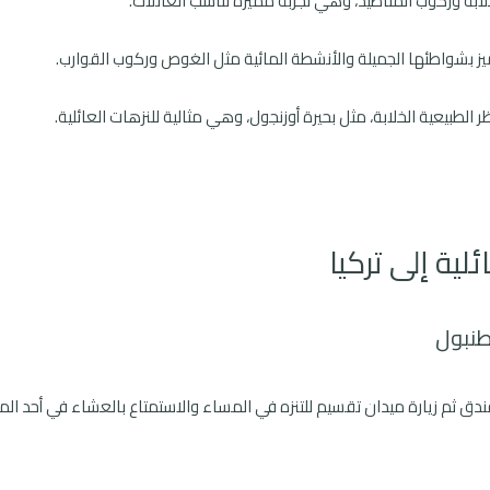
ابة وركوب المناطيد، وهي تجربة مميزة تناسب العائلات.
يز بشواطئها الجميلة والأنشطة المائية مثل الغوص وركوب القوارب.
الطبيعية الخلابة، مثل بحيرة أوزنجول، وهي مثالية للنزهات العائلية.
لية إلى تركيا
طنبول
دق ثم زيارة ميدان تقسيم للتنزه في المساء والاستمتاع بالعشاء في أحد المط