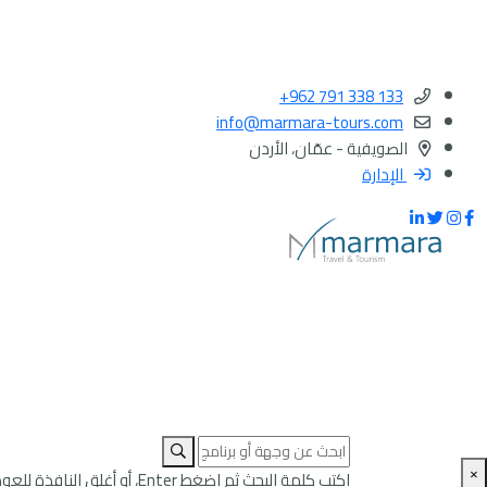
+962 791 338 133
info@marmara-tours.com
الصويفية - عمّان، الأردن
الإدارة
×
اكتب كلمة البحث ثم اضغط Enter، أو أغلق النافذة للعودة إلى الصفحة.