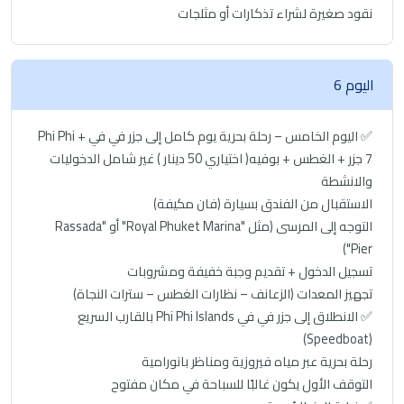
نقود صغيرة لشراء تذكارات أو مثلجات
اليوم 6
✅ اليوم الخامس – رحلة بحرية يوم كامل إلى جزر في في Phi Phi +
7 جزر + الغطس + بوفيه( اختياري 50 دينار ) غير شامل الدخوليات
والانشطة
الاستقبال من الفندق بسيارة (فان مكيفة)
التوجه إلى المرسى (مثل "Royal Phuket Marina" أو "Rassada
Pier")
تسجيل الدخول + تقديم وجبة خفيفة ومشروبات
تجهيز المعدات (الزعانف – نظارات الغطس – سترات النجاة)
✅ الانطلاق إلى جزر في في Phi Phi Islands بالقارب السريع
(Speedboat)
رحلة بحرية عبر مياه فيروزية ومناظر بانورامية
التوقف الأول يكون غالبًا للسباحة في مكان مفتوح