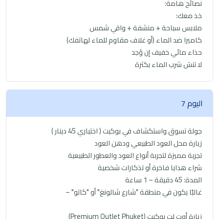
نصائح هامة:
خذ معك:
ملابس سباحة + منشفة + واقي شمس
كاميرا ضد الماء (أو غلاف مقاوم للماء لهاتفك)
حذاء مائي خفيف إن وُجد
لا تنسَ شرب الماء بكثرة
اليوم 7
جولة تسوق واستكشاف في بوكيت ( اختياري 45 دينار )
زيارة محل العود الطبيعي ودهن العود
تجربة مميزة لتجربة أنواع العود والعطور الطبيعية
شراء هدايا فاخرة أو تذكارات شخصية
المدة: 45 دقيقة – 1 ساعة
غالبًا يكون في منطقة "شارع شالونغ" أو "كاتو" –
زيارة أوت لِت بوكيت (Premium Outlet Phuket)