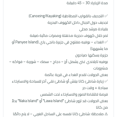
مدة الزيارة: 30 – 45 دقيقة
✅ التجديف بالقوارب المطاطية (Canoeing/Kayaking)
تجديف حول الجبال داخل الكهوف البحرية
بقيادة مرشد محلي
تمر خلال كهوف حجرية مذهلة وممرات مائية ضيقة
✅ الغداء – بوفيه مفتوح في جزيرة بانجي ياي (Panyee Island أو
ما يشبهها)
جزيرة يسكنها صيادون
بوفيه تايلاندي غني يشمل: أرز – دجاج – سمك – شوربة – فواكه –
مشروبات
بعض الجولات تقدم الغداء في قرية عائمة
✅ زيارة شاطئ كاتا بيتش أو شاطئ نقي آخر للسباحة والاسترخاء
سباحة + وقت حر
فرصة لالتقاط الصور والاسترخاء تحت الشمس
بعض الجولات قد تزور شاطئ "Lawa Island" أو "Naka Island" بدلاً
من كاتا
⚠️ ملاحظة: شاطئ كاتا نفسه على الساحل الغربي – لا يتم دائمًا