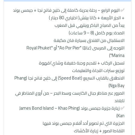
✅ اليوم الرابع – رحلة بحرية كاملة إلى خليج فانج نجا + جيمس بوند
+ الجزر الأربعة + كاتا بيتش( اختياري 80 دينار )
يبدأ من الصباح الباكر وينتهي قبل المغرب
المدة: يوم كامل (8 – 9 ساعات)
الاستقبال من الفندق بسيارة فان مكيفة
التوجه إلى المرسى (غالبًا "Ao Por Pier" أو "Royal Phuket
Marina")
تسجيل الركاب + تقديم وجبة خفيفة وشاي/قهوة
توزيع سترات النجاة والتعليمات
الانطلاق بالقارب السريع (Speed Boat) إلى خليج فانج نجا (Phang
Nga Bay)
المرور عبر مناظر جبال الكارست وسط البحر – من أروع المناظر في
تايلاند
✅ زيارة جزيرة جيمس بوند (James Bond Island – Khao Phing
Kan)
الجزيرة التي تم تصوير أحد أفلام جيمس بوند فيها
التقاط الصور + زيارة الأكشاك