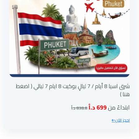
شرق اسيا 8 أيام / 7 ليالٍ بوكيت 8 ايام 7 ليالي ( اضغط
هنا )
ابتداءً من
699 د.أ
838.8 د.أ
احجز الآن