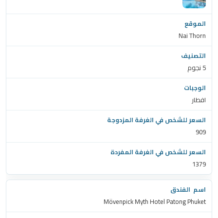
Nai Thorn
5 نجوم
افطار
909
1379
Mövenpick Myth Hotel Patong Phuket