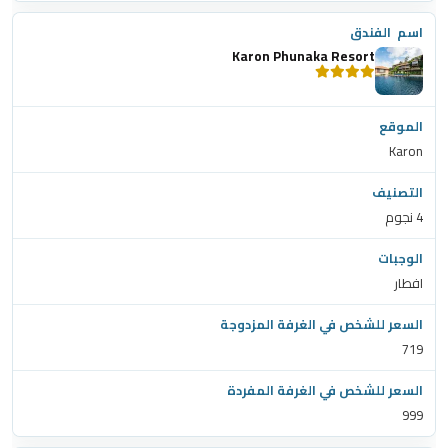
Karon Phunaka Resort
Karon
4 نجوم
افطار
719
999