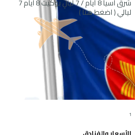
شرق اسيا 8 أيام / 7 ليالٍ بوكيت 8 ايام 7
ليالي ( اضغط هنا )
1
الأسعار والفنادق