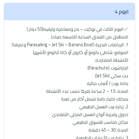
اليوم 4
✅ اليوم الثالث في بوكيت – بحر ومغامرة وترفيه(50 دينار )
الانطلاق من الفندق الساعة التاسعة صباحا
1. الرياضات البحرية (Parasailing – Jet Ski – Banana Boat وغيرها)
الموقع: شاطئ باتونغ أو كارون أو كاتا (باتونغ الأشهر)
الأنشطة المقترحة:
الباراشوت (Parachute)
جت سكي (Jet Ski)
بانانا بوت / ألعاب مائية
المدة: 1.5 – 2 ساعة تقريبًا حسب عدد الأنشطة
يمكنك اختيار باقة تشمل أكثر من لعبة
2. زيارة بيت العسل الطبيعي
تذوق وتجربة أنواع العسل المحلي التايلاندي
مكان مناسب للتسوق الطبيعي
المدة: 30 – 45 دقيقة
3. زيارة بيت الأعشاب الطبيعية