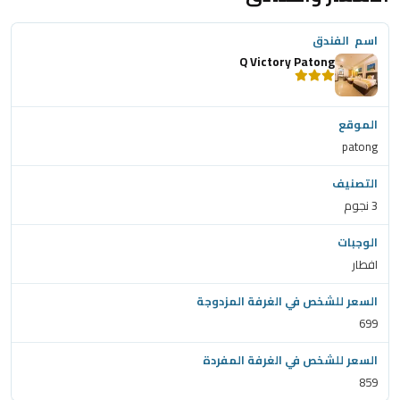
Q Victory Patong
patong
3 نجوم
افطار
699
859