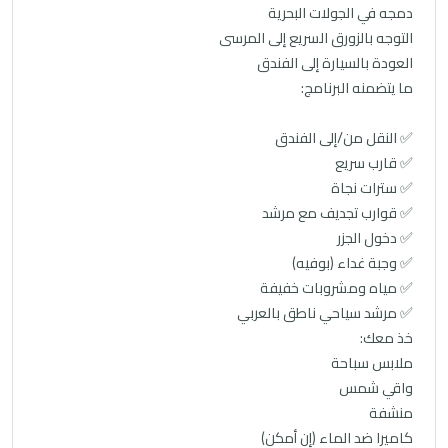
دمجه في الجولات البحرية
التوجه بالزورق السريع إلى المرسى
العودة بالسيارة إلى الفندق
ما يتضمنه البرنامج:
✅ النقل من/إلى الفندق
✅ قارب سريع
✅ سترات نجاة
✅ قوارب تجديف مع مرشد
✅ دخول الجزر
✅ وجبة غداء (بوفيه)
✅ مياه ومشروبات خفيفة
✅ مرشد سياحي ناطق بالعربي
خذ معك:
ملابس سباحة
واقي شمس
منشفة
كاميرا ضد الماء (إن أمكن)