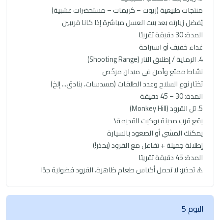
منتجات طبيعية (زيوت – كريمات – مستحضرات عشبية)
يُفضل زيارته بعد بيت العسل مباشرة إذا كانا قريبين
المدة: 30 دقيقة تقريبًا
غداء خفيف أو استراحة
4. الرماية / إطلاق النار (Shooting Range)
نشاط ممتع وآمن في ميدان مرخّص
تختار نوع السلاح وعدد الطلقات (مسدسات، بنادق... إلخ)
المدة: 30 – 45 دقيقة
5. تل القرود (Monkey Hill)
يقع قرب مدينة بوكيت القديمة\
يمكنك المشي أو الصعود بالسيارة
إطلالة جميلة + تفاعل مع القرود (بحذر!)
المدة: 45 دقيقة تقريبًا
⚠️ تحذير: لا تحمل أكياس طعام ظاهرة، القرود فضولية جدًا
اليوم 5