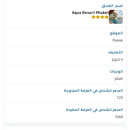
Aqua Resort Phuket
Rawai
4 نجوم
افطار
729
1049