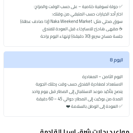
✅ جولة تسوقية ختامية – على حسب الوقت والمزاج:
اختر أحد الخيارات حسب المتبقي من وقتك:
سوق محلي مثل: Naka Weekend Market (إذا صادف عطلة)
☕ مقهى هادئ للاسترخاء قبل العودة للفندق
جلسة مساج سريع (30 دقيقة) لإنهاء اليوم براحة
اليوم 8
اليوم الثامن – المغادرة
الاستعداد لمغادرة الفندق حسب وقت رحلتك الجوية
ينصح بتأكيد موعد الاستقبال إلى المطار قبل بيوم واحد
المدة من بوكيت إلى المطار: حوالي 45 – 60 دقيقة
✅ العودة إلى الوطن بالسلامة ❤️
مواعيد رحلات شرق اسيا القادمة