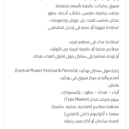
تسوق ماركات عالمية بأسعار مخفضة
محلات رياضية، ملابس، حقائب، أحذية، عطور
مكان مناسب للبحث عن عروض وخصومات
استراحة قهوة أو عصير في إحدى المقاهي
استراحة غداء في مطعم قريب
مطاعم محلية أو عالمية قريبة من الأوتلت
أو توجه مباشرة إلى سنترال مول لتناول الغداء هناك
زيارة مول سنترال بوكيت (Central Phuket Festival & Floresta)
أضخم وأفخم مركز تسوق في بوكيت
يشمل:
أزياء – هدايا – عطور – إكسسوارات
سوبر ماركت فاخر (Tops Market)
منطقة مطاعم (تايلاندية، يابانية، عالمية)
سينما + أكواريوم داخلي (اختياري)
المدة: ساعتان أو أكثر حسب رغبتك