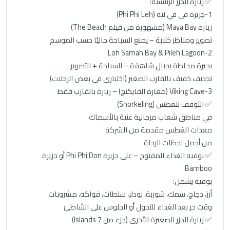
✅ زيارة الجزر الرئيسية:
1-جزيرة في في ليه (Phi Phi Leh)
زيارة Maya Bay (مشهورة من فيلم The Beach)
تصوير ومناظر خلابة – يمنع السباحة حاليًا حسب الموسم
2-Loh Samah Bay & Pileh Lagoon
بحيرة محاطة بجبال شاهقة – السباحة + التصوير
تجديف خفيف بالقارب الصغير (اختياري في بعض الرحلات)
3-Viking Cave (مغارة الفايكنج) – زيارة بالقارب فقط
✅ التوقف للغطس (Snorkeling)
في مناطق شعاب مرجانية غنية بالأسماك
معدات الغطس مقدمة من الشركة
من أجمل لحظات الرحلة
✅ بوفيه الغداء المفتوح – على جزيرة Phi Phi Don أو جزيرة
Bamboo
بوفيه يشمل:
أرز، دجاج، سمك، شوربة، نودلز، سلطات، فواكه، مشروبات
وقت حر بعد الغداء للتجول أو الجلوس على الشاطئ
✅ زيارة الجزر الصغيرة الأخرى (جزء من 7 Islands)