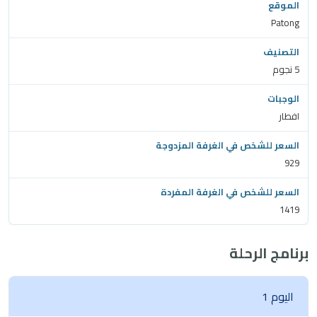
Patong
5 نجوم
افطار
929
1419
برنامج الرحلة
اليوم 1