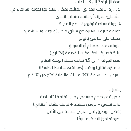
مدة الزيارة: 2 إلى 3 ساعات
بديل: إذا لا تحب الحدائق المائية، يمكن استبدالها بجولة استرخاء في
الشاطئ القريب أو جلسة مساج تايلندي
4. جولة سياحية ترفيهية – عبر المدينة
جولة قصيرة بالسيارة مع سائق خاص (أو توك توك) تشمل:
إطلالة على شاطئ باتونج
التوقف عند المعالم أو الأسواق
زيارة قصيرة لبلدة بوكيت القديمة (اختياري)
مدة الجولة: 1 إلى 1.5 ساعة حسب الوقت المتاح
5. منتزه فنتازيا بوكيت (Phuket Fantasea Show)
العرض يبدأ الساعة 9:00 مساءً، والبوابة تفتح من 5:30 م
يشمل:
عرض فني ضخم مستوحى من الثقافة التايلاندية
قرية تسوق + عروض خفيفة + بوفيه عشاء (اختياري)
يُفضل الوصول قبل العرض بساعة على الأقل
نصيحة: احجز التذاكر مسبقًا