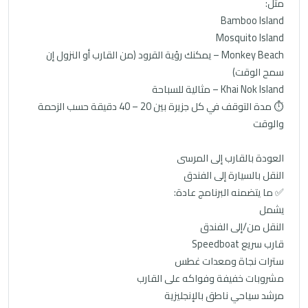
مثل:
Bamboo Island
Mosquito Island
Monkey Beach – يمكنك رؤية القرود (من القارب أو النزول إن
سمح الوقت)
Khai Nok Island – مثالية للسباحة
⏱️ مدة التوقف في كل جزيرة بين 20 – 40 دقيقة حسب الزحمة
والوقت
العودة بالقارب إلى المرسى
النقل بالسيارة إلى الفندق
✅ ما يتضمنه البرنامج عادة:
يشمل
النقل من/إلى الفندق
قارب سريع Speedboat
سترات نجاة ومعدات غطس
مشروبات خفيفة وفواكه على القارب
مرشد سياحي ناطق بالإنجليزية