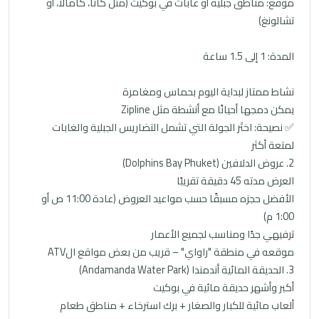
موقع: مناطق جبلية أو غابات في بوكيت (مثل كاتا، كامالا، أو
تشالونغ)
المدة: 1 إلى 1.5 ساعة
نشاط ممتاز لبداية اليوم بحماس ومغامرة
يمكن دمجها أحيانًا مع أنشطة مثل Zipline
✅ نصيحة: اختَر الجولة التي تشمل التضاريس الجبلية والغابات
لمتعة أكثر
2. عروض الدلافين (Dolphins Bay Phuket)
العرض مدته 45 دقيقة تقريبًا
الأفضل حجزه مسبقًا حسب مواعيد العروض (عادة 11:00 ص أو
1:00 م)
ترفيهي جدًا ومناسب لجميع الأعمار
موقعه في منطقة "راواي" – قريب من بعض مواقع الATV
3. الحديقة المائية أندمندا (Andamanda Water Park)
أكبر وأشهر حديقة مائية في بوكيت
ألعاب مائية للكبار والصغار + برك استرخاء + مناطق طعام