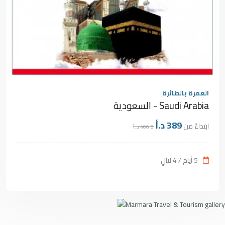
العمرة بالطائرة
Saudi Arabia - السعودية
389 د.أ
ابتداءً من
466.8 د.أ
5 أيام / 4 ليالٍ