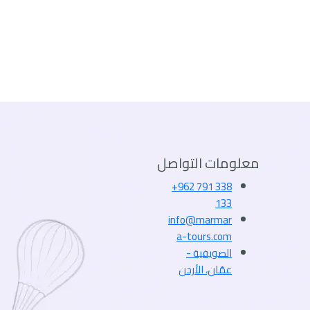
معلومات التواصل
+962 791 338
133
info@marmar
a-tours.com
الصويفية -
عمّان، الأردن