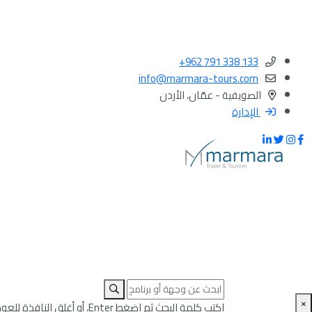
+962 791 338 133
info@marmara-tours.com
الصويفية - عمّان، الأردن
الإدارة
×
اكتب كلمة البحث ثم اضغط Enter، أو أغلق النافذة للعودة إلى الصفحة.